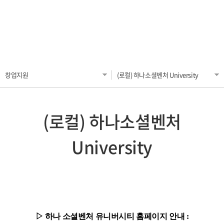
오시는 길
(로컬) 하나소셜벤처 University
입주공고
커뮤니티
서울 입주기업
(제조) 메이커스페이스
공간 VR / 서울
국제 입주기업
(미디어) 실감미디어사업
공지사항
공간 VR / 국제
판교VI 입주기업
For Foreigners (OASIS Program)
FAQ
창업지원
(로컬) 하나소셜벤처 University
공간 VR / 판교
KHU NEWS
KHU(대내) 프로그램
(로컬) 하나소셜벤처
서식 자료실
KH (경희홍릉) 프로그램 - 서울
영상 자료실
University
KHU (대외) 프로그램
K Start-Up (중기부)
KHU 상시 멘토 Pool
KHU 멘토링 시스템
▷
하나 소셜벤처 유니버시티 홈페이지 안내 :