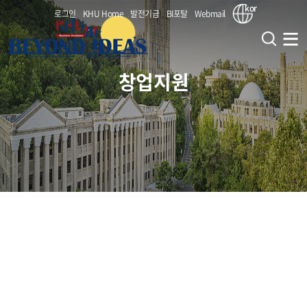
kor
로그인
KHU Home
발전기금
BI포탈
Webmail
창업지원
창업지원단
창업교육사업
인사말
비전 및 전략
창업보육사업
대학원혁신 사업(CIPSs)
부서 연락처(조직도)
창업교과목 (앵커)
창업지원
(서울/국제) BI 지원사업
KHU (대내) 연계 부서
창업비교과 (앵커)
(서울) 홍릉강소특구 지원사업
보육지원
KHU (대외) 연계 기관
교원창업
창업동아리 (앵커)
(서울) 서울시 캠퍼스타운 사업
KHU BI 성과
(공통) 얼라인 캠퍼스
입주기업
입주안내
(국제) 특화역량 BI 육성지원사업