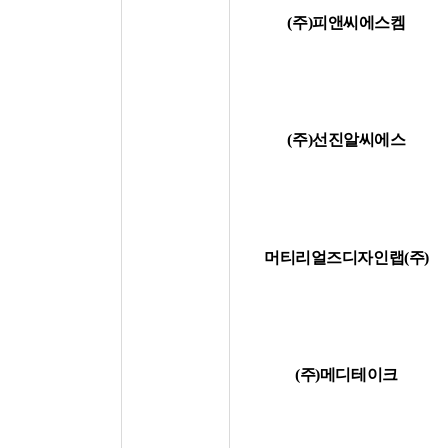
(주)피앤씨에스켐
(주)선진알씨에스
머티리얼즈디자인랩(주)
(주)메디테이크