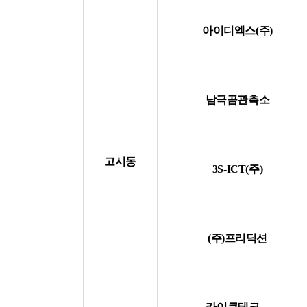
아이디엑스(주)
남극곰관측소
고시동
3S-I
CT(주)
(주)프리
딕션
카이큐테크