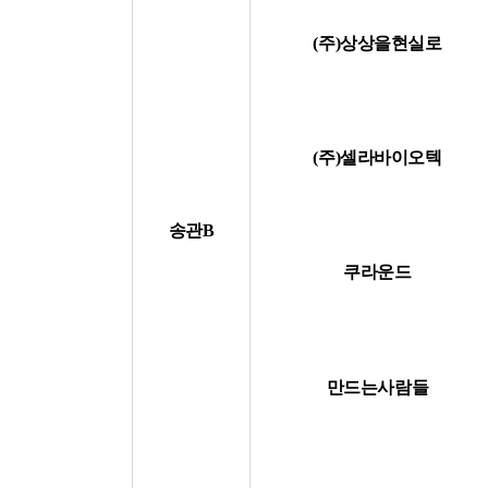
(주)상상을현실로
(주)셀라바이오텍
송관B
쿠라운드
만드는사람들