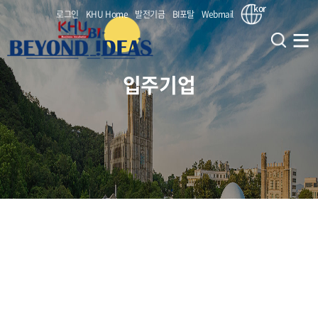
kor
로그인
KHU Home
발전기금
BI포탈
Webmail
입주기업
창업지원단
창업교육사업
인사말
비전 및 전략
창업보육사업
대학원혁신 사업(CIPSs)
부서 연락처(조직도)
창업교과목 (앵커)
창업지원
(서울/국제) BI 지원사업
KHU (대내) 연계 부서
창업비교과 (앵커)
(서울) 홍릉강소특구 지원사업
보육지원
KHU (대외) 연계 기관
교원창업
창업동아리 (앵커)
(서울) 서울시 캠퍼스타운 사업
KHU BI 성과
(공통) 얼라인 캠퍼스
입주기업
입주안내
(국제) 특화역량 BI 육성지원사업