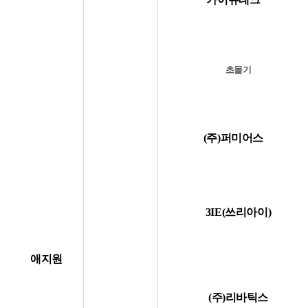
초몰기
(주)퍼미어스
3IE(쓰리아이)
애지원
(주)리바틱스