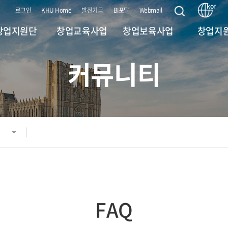
kor
로그인
KHU Home
발전기금
BI포탈
Webmail
창업지원단
창업교육사업
창업보육사업
창업지
커뮤니티
대학원혁신 사업
(서울/국제) BI 지원사
인사말
교원창
(CIPSs)
업
비전 및 전략
(공통) 얼라인
(서울) 홍릉강소특구
창업교과목 (앵커)
지원사업
(로컬) 하나
 연락처(조직도)
창업비교과 (앵커)
Universit
(서울) 서울시 캠퍼스
타운 사업
 (대내) 연계 부서
(제조) 메이
창업동아리 (앵커)
스
(국제) 특화역량 BI 육
 (대외) 연계 기관
성지원사업
(미디어) 실
사업
KHU BI 성과
FAQ
For Foreign
오시는 길
(OASIS Prog