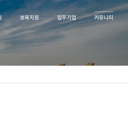
원
보육지원
입주기업
커뮤니티
업
입주안내
서울 입주기업
공지사항
 캠퍼스
입주공고
국제 입주기업
FAQ
소셜벤처
공간 VR / 서울
판교VI 입주기업
KHU NEWS
y
공간 VR / 국제
서식 자료실
커스페이
공간 VR / 판교
영상 자료실
감미디어
KHU(대내) 프로그램
K Start-Up (중기부)
ers
KH (경희홍릉) 프로그
KHU 상시 멘토 Pool
ram)
램 - 서울